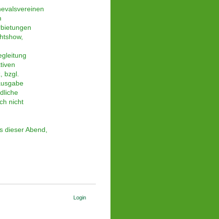
valsvereinen
h
bietungen
htshow,
gleitung
tiven
 bzgl.
usgabe
liche
h nicht
 dieser Abend,
Login