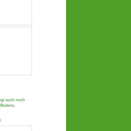
legt auch noch
 Bodens.
)